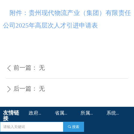
附件：贵州现代物流产业（集团）有限责任
公司
2025
年
高层次
人才引进申请表
前一篇：
无
ꄴ
后一篇：
无
ꄲ
友情链
政府机构 >
省属国企>
所属企业 >
系统平台 >
接
끠
搜索